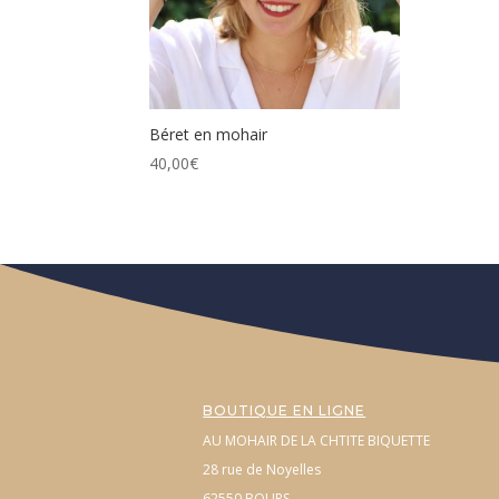
Béret en mohair
40,00
€
BOUTIQUE EN LIGNE
AU MOHAIR DE LA CHTITE BIQUETTE
28 rue de Noyelles
62550 BOURS