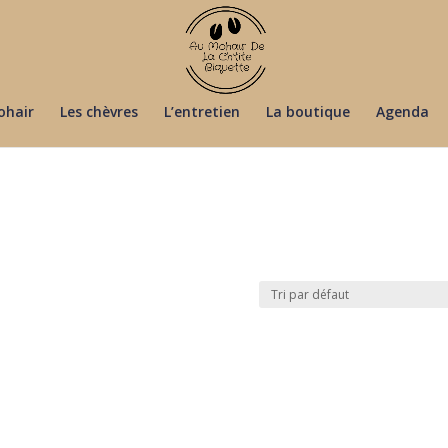
ohair
Les chèvres
L’entretien
La boutique
Agenda