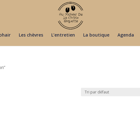
ohair
Les chèvres
L’entretien
La boutique
Agenda
on”
n