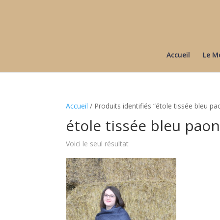
Accueil
Le M
Accueil
/ Produits identifiés “étole tissée bleu pa
étole tissée bleu pao
Voici le seul résultat