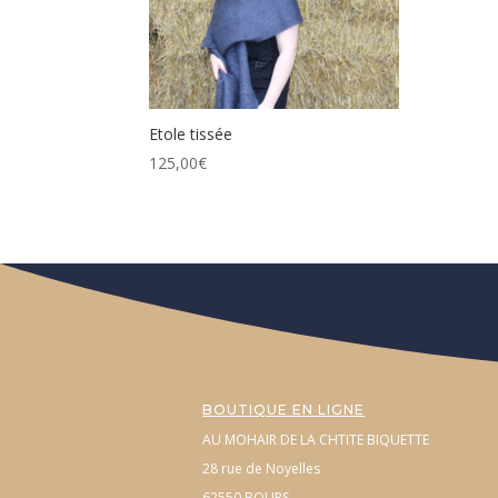
Etole tissée
125,00
€
BOUTIQUE EN LIGNE
AU MOHAIR DE LA CHTITE BIQUETTE
28 rue de Noyelles
62550 BOURS