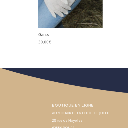
Gants
30,00
€
BOUTIQUE EN LIGNE
AU MOHAIR DE LA CHTITE BIQUETTE
28 rue de Noyelles
62550 BOURS