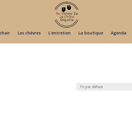
ohair
Les chèvres
L’entretien
La boutique
Agenda