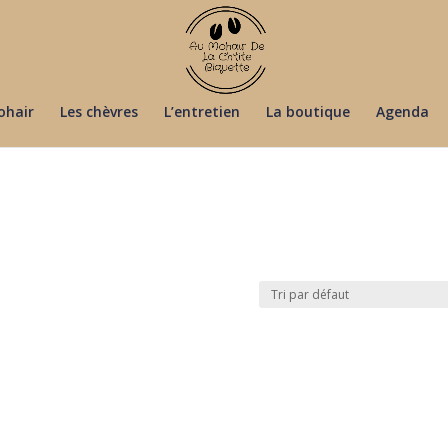
ohair
Les chèvres
L’entretien
La boutique
Agenda