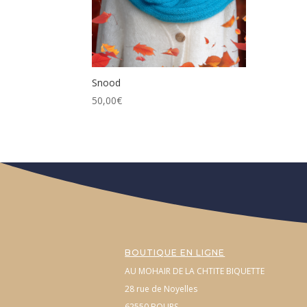
Snood
50,00
€
BOUTIQUE EN LIGNE
AU MOHAIR DE LA CHTITE BIQUETTE
28 rue de Noyelles
62550 BOURS