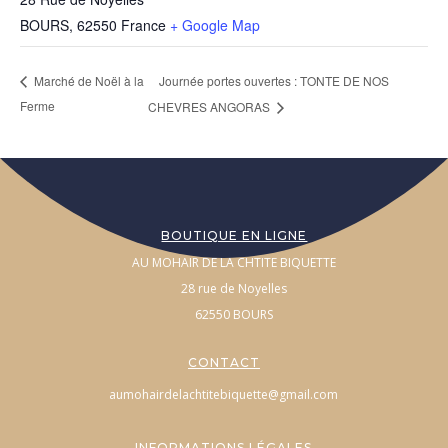
BOURS
,
62550
France
+ Google Map
Journée portes ouvertes : TONTE DE NOS
Marché de Noël à la
Ferme
CHEVRES ANGORAS
BOUTIQUE EN LIGNE
AU MOHAIR DE LA CHTITE BIQUETTE
28 rue de Noyelles
62550 BOURS
CONTACT
aumohairdelachtitebiquette@gmail.com
INFORMATIONS LÉGALES