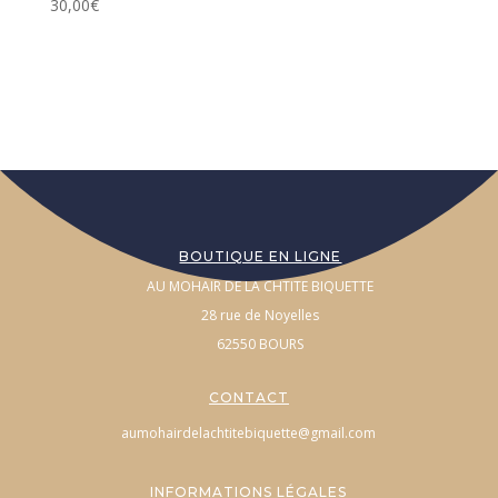
30,00
€
BOUTIQUE EN LIGNE
AU MOHAIR DE LA CHTITE BIQUETTE
28 rue de Noyelles
62550 BOURS
CONTACT
aumohairdelachtitebiquette@gmail.com
INFORMATIONS LÉGALES