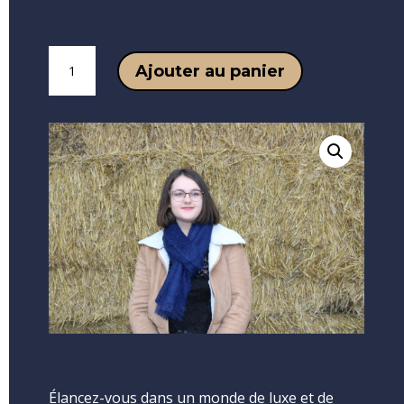
quantité
Ajouter au panier
de
Echarpe
tissée
25x200
Élancez-vous dans un monde de luxe et de