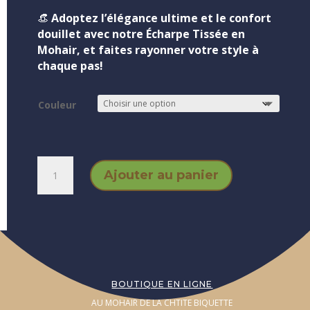
👒
Adoptez l’élégance ultime et le confort
douillet avec notre Écharpe Tissée en
Mohair, et faites rayonner votre style à
chaque pas!
Couleur
quantité
Ajouter au panier
de
Echarpe
tissée
25x200
BOUTIQUE EN LIGNE
AU MOHAIR DE LA CHTITE BIQUETTE