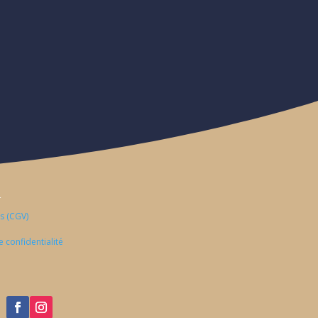
S
s (CGV)
e confidentialité