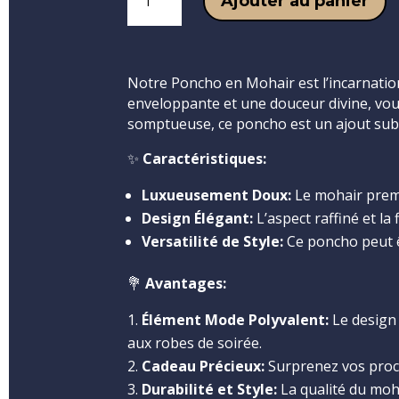
Ajouter au panier
de
Poncho
Notre Poncho en Mohair est l’incarnation 
enveloppante et une douceur divine, vou
somptueuse, ce poncho est un ajout subl
✨
Caractéristiques:
Luxueusement Doux:
Le mohair premi
Design Élégant:
L’aspect raffiné et l
Versatilité de Style:
Ce poncho peut êt
💐
Avantages:
Élément Mode Polyvalent:
Le design 
aux robes de soirée.
Cadeau Précieux:
Surprenez vos proch
Durabilité et Style:
La qualité du moha