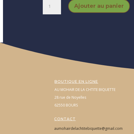
quantité
Ajouter au panier
de
Poncho
BOUTIQUE EN LIGNE
AU MOHAIR DE LA CHTITE BIQUETTE
28 rue de Noyelles
62550 BOURS
CONTACT
aumohairdelachtitebiquette@gmail.com