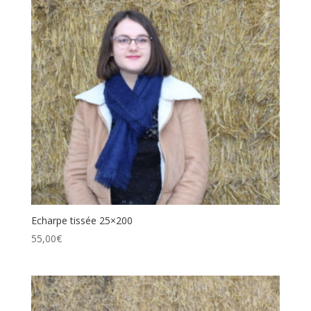
Echarpe tissée 25×200
55,00
€