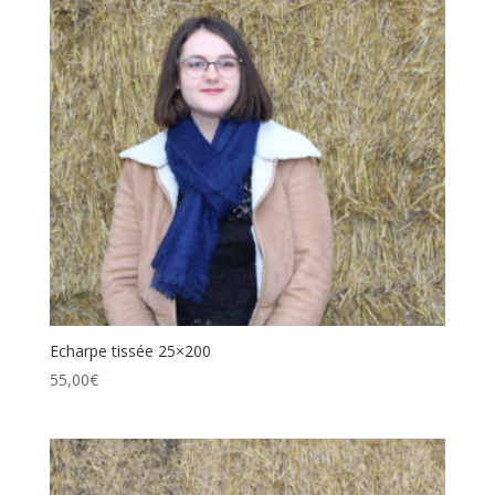
Echarpe tissée 25×200
55,00
€